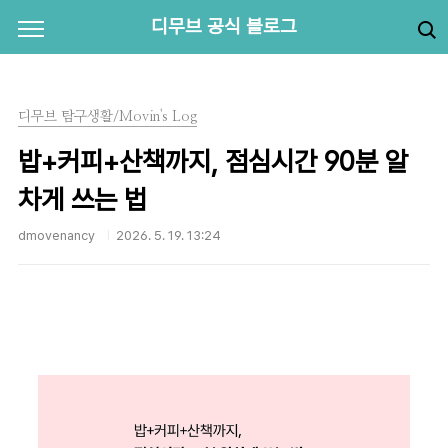
본문 바로가기
디무브 공식 블로그
디무브 탐구생활/Movin's Log
밥+커피+산책까지, 점심시간 90분 알
차게 쓰는 법
dmovenancy
2026. 5. 19. 13:24